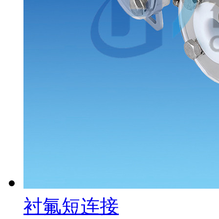
衬氟短连接