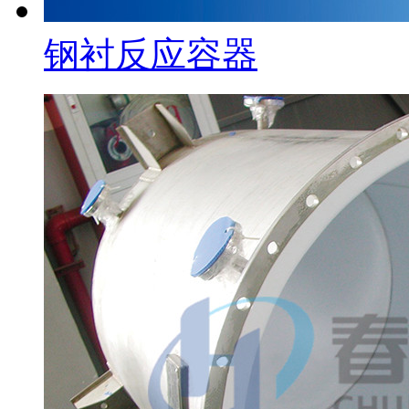
钢衬反应容器