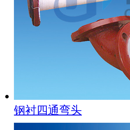
钢衬四通弯头